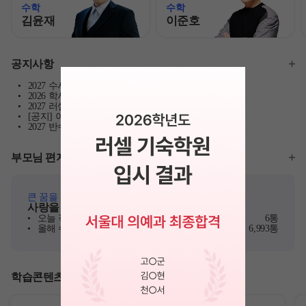
수학
수학
김윤재
이준호
모바일이동
모바일이동
공지사항
2027 수시 합격예측 서비스 이용안내
N
2026 학사 일정 안내
2027 러셀 단과 강사 공개선발
[공지] 이용약관 개정 및 시행 안내
2027 반수반 시간표
부모님 편지
큰 꿈을 위해 노력하고 있는 자녀들에게
사랑을 담은 따뜻한 응원 메시지
오늘 작성된 편지
6통
올해 수험생에게 전달된 편지
6,993통
학습콘텐츠