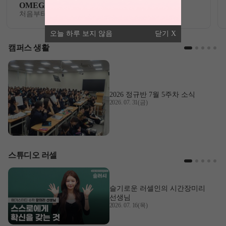
OMEGA 모의고사
처음부터 끝까지 가장 완벽한 수능 플랜
오늘 하루 보지 않음
닫기
캠퍼스 생활
2026 정규반 7월 5주차 소식
2026. 07. 31(금)
스튜디오 러셀
슬기로운 러셀인의 시간
장미리
선생님
2026. 07. 16(목)