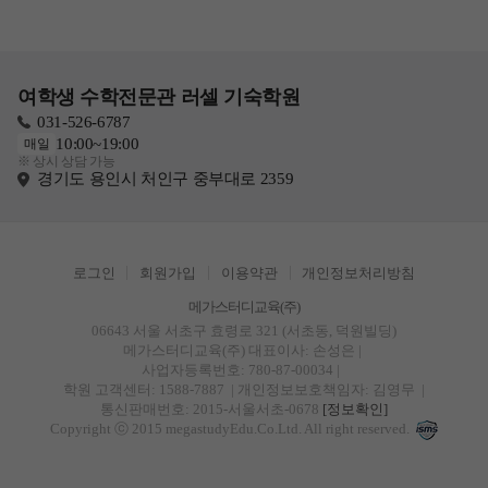
여학생 수학전문관 러셀 기숙학원
031-526-6787
10:00~19:00
매일
※ 상시 상담 가능
경기도 용인시 처인구 중부대로 2359
로그인
회원가입
이용약관
개인정보처리방침
메가스터디교육(주)
06643 서울 서초구 효령로 321 (서초동, 덕원빌딩)
메가스터디교육(주)
대표이사: 손성은 |
사업자등록번호: 780-87-00034
|
학원 고객센터: 1588-7887
| 개인정보보호책임자: 김영무
|
통신판매번호: 2015-서울서초-0678
[정보확인]
Copyright ⓒ 2015 megastudyEdu.Co.Ltd. All right reserved.