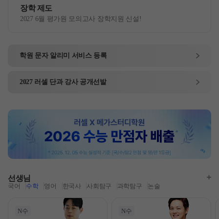
장학 제도
2027 6월 평가원 모의고사 장학지원 신설!
학원 문자 알리미
서비스 등록
2027
러셀 단과
강사 공개선발
선생님
국어
수학
영어
한국사
사회탐구
과학탐구
논술
N수
N수