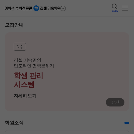
BETA
모집안내
N수
러셀 기숙만의

압도적인 면학분위기
학생 관리
시스템
자세히 보기
+
3
/
3
학원소식