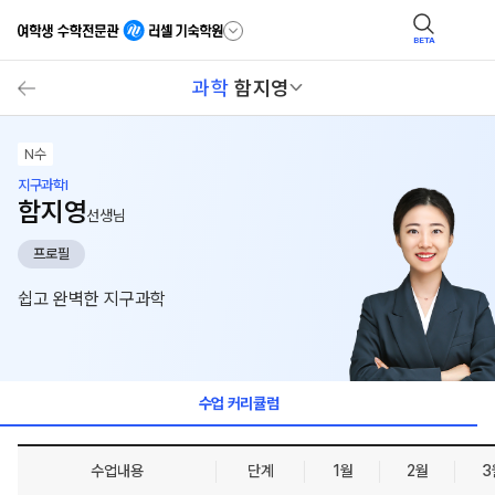
BETA
과학
함지영
N수
지구과학I
함지영
선생님
프로필
쉽고 완벽한 지구과학
수업 커리큘럼
수업내용
단계
1월
2월
3