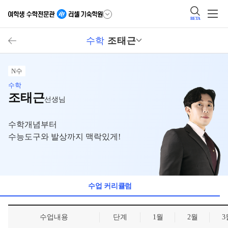
BETA
수학
조태근
N수
수학
조태근
선생님
수학개념부터
수능도구와 발상까지 맥락있게!
수업 커리큘럼
수업내용
단계
1월
2월
3