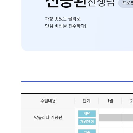
신승환
선생님
선생님
프로
환불 규정
학원 시설
가장 맛있는 물리로
위치안내
만점 비법을 전수하다!
수업내용
단계
1월
맞물리다 개념편