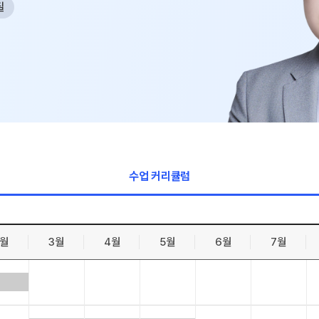
필
수학 아이
논술
2026 수능
학습 스케
하루 일과
재원생 특
메가패스 특
메가 스마트
수업 커리큘럼
질문답변 앱
2월
3월
4월
5월
6월
7월