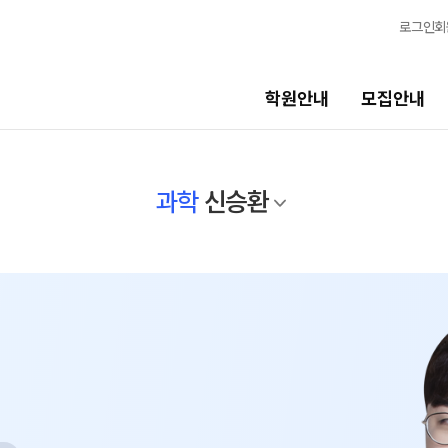
로그인
회
학원안내
모집안내
선생님
교육 프
과학
신승환
선생님
학생 관리
전체
바른공부
반
국어
재원생 전
수학
OMEGA 
영어
전국 대단위
한국사
메가X대성 
사회탐구
ALPHA 
과학탐구