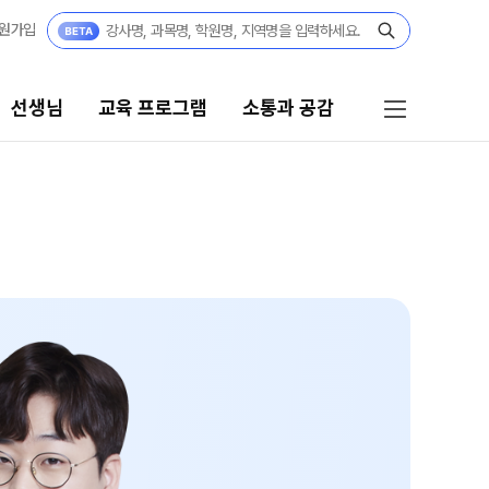
원가입
선생님
교육 프로그램
소통과 공감
로그램
소통과 공감
 시스템
공지사항
 자습전용관
부모님 공간
캠퍼스 생활
용 콘텐츠
부모님 편지
모의고사
주간 식단표
 실전 모의고사
학원 상담
더 프리미엄 모의고사
모의고사
자주 묻는 질문