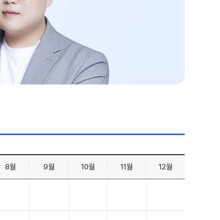
젠
온라인 상담
 적중 문항
방문상담 예약
원장과 소통하기
줄
설명회·공개특강
표
별 혜택
별 지원
 리포트
 QUBE
8월
9월
10월
11월
12월