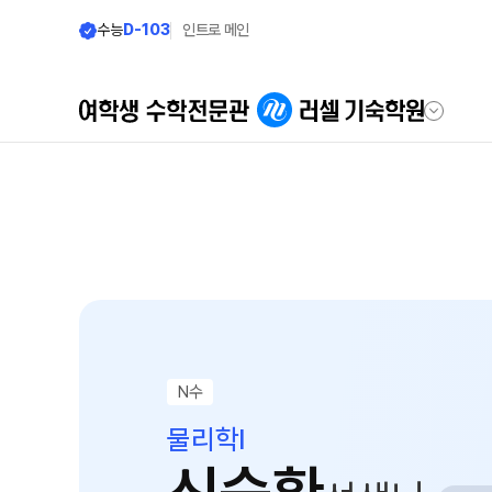
수능
D-103
인트로 메인
학원안내
모집안내
우리의 시작
모집요강
2027 반수반
러셀 기숙 이야기
N
2027 N수 정규
러셀 기숙의 진심
장학제도
학습환경에 대한 생각
N수
입학 준비
먹거리에 대한 생각
물리학I
위생/안전에 대한 생각
입학준비물
입학 자료 신청