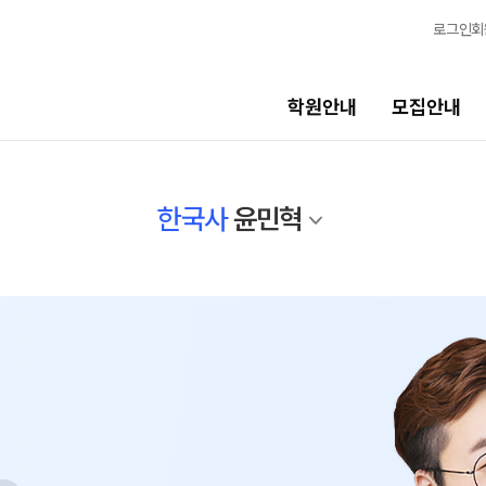
로그인
회
학원안내
모집안내
선생님
교육 프
한국사
윤민혁
선생님
학생 관리
전체
바른공부
반
국어
재원생 전
수학
OMEGA 
영어
전국 대단위
한국사
메가X대성 
사회탐구
ALPHA 
과학탐구