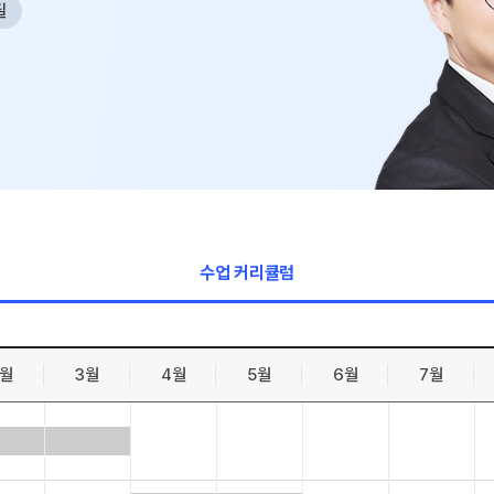
필
수학 아이
논술
2026 수능
학습 스케
하루 일과
재원생 특
메가패스 특
메가 스마트
수업 커리큘럼
질문답변 앱
2월
3월
4월
5월
6월
7월