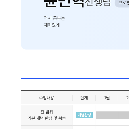
윤민혁
선생님
선생님
프로
환불 규정
학원 시설
역사 공부는
위치안내
재미있게
수업내용
단계
1월
전 범위
기본 개념 완성 및 복습