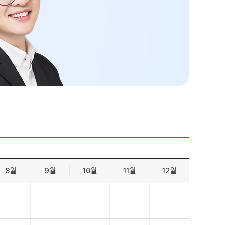
젠
온라인 상담
 적중 문항
방문상담 예약
원장과 소통하기
줄
설명회·공개특강
표
별 혜택
별 지원
 리포트
 QUBE
8월
9월
10월
11월
12월