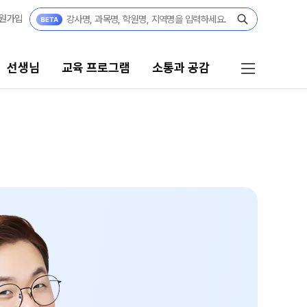
원가입
선생님
교육 프로그램
소통과 공감
로그램
소통과 공감
 시스템
공지사항
 자습전용관
부모님 공간
캠퍼스 생활
용 콘텐츠
부모님 편지
모의고사
주간 식단표
 실전 모의고사
학원 상담
더 프리미엄 모의고사
모의고사
자주 묻는 질문