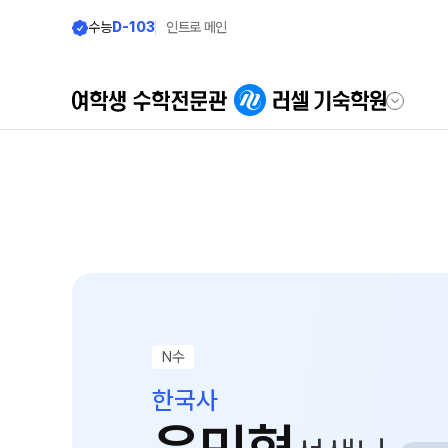
수능
D-103
인트로 메인
학원안내
모집안내
우리의 시작
모집요강
2027 반수반
러셀 기숙 이야기
N
2027 N수 정규
러셀 기숙의 진심
장학제도
학습환경에 대한 생각
N수
입학 준비
먹거리에 대한 생각
한국사
위생/안전에 대한 생각
입학준비물
입학 자료 신청