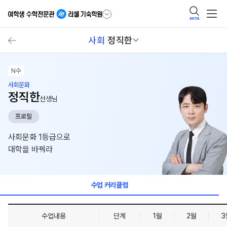
BETA
사회
정직한
N수
사회문화
정직한
선생님
프로필
사회문화 1등급으로
대학을 바꿔라
수업 커리큘럼
수업내용
단계
1월
2월
3