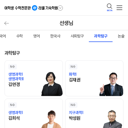
BETA
선생님
국어
수학
영어
한국사
사회탐구
과학탐구
논술
과학탐구
N수
N수
생명과학I
화학I
생명과학II
김재권 선생님 홈 바로가기
김재권
김연경 선생님 홈 바로가기
김연경
N수
N수
생명과학I
지구과학I
김희석 선생님 홈 바로가기
박성원 선생님 홈 바로가기
김희석
박성원