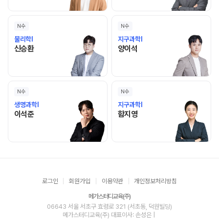
N수
N수
물리학I
지구과학I
신승환 선생님 홈 바로가기
양이석 선생님 홈 바로가기
신승환
양이석
N수
N수
생명과학I
지구과학I
이석준 선생님 홈 바로가기
함지영 선생님 홈 바로가기
이석준
함지영
로그인
회원가입
이용약관
개인정보처리방침
메가스터디교육(주)
06643 서울 서초구 효령로 321 (서초동, 덕원빌딩)
메가스터디교육(주)
대표이사: 손성은 |