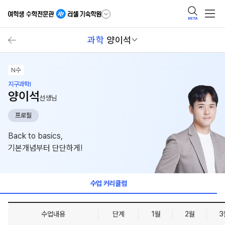
BETA
과학
양이석
N수
지구과학I
양이석
선생님
프로필
Back to basics,
기본개념부터 단단하게!
수업 커리큘럼
수업내용
단계
1월
2월
3