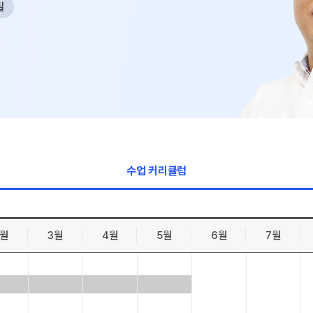
필
수학 아이
논술
2026 수능
학습 스케
하루 일과
재원생 특
메가패스 특
메가 스마트
수업 커리큘럼
질문답변 앱
2월
3월
4월
5월
6월
7월