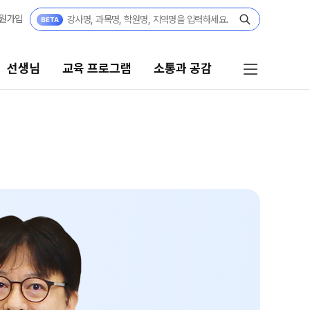
원가입
선생님
교육 프로그램
소통과 공감
로그램
소통과 공감
 시스템
공지사항
 자습전용관
부모님 공간
캠퍼스 생활
용 콘텐츠
부모님 편지
모의고사
주간 식단표
 실전 모의고사
학원 상담
더 프리미엄 모의고사
모의고사
자주 묻는 질문