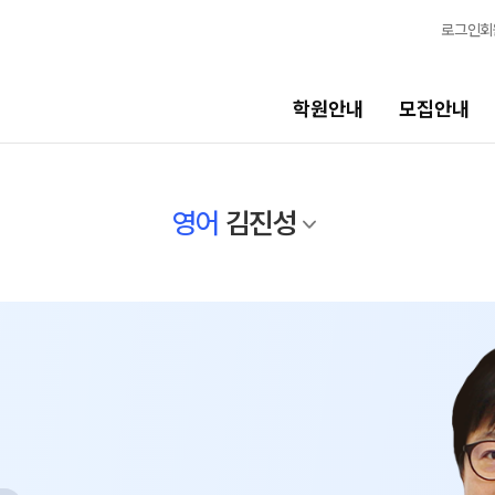
로그인
회
학원안내
모집안내
선생님
교육 프
영어
김진성
선생님
학생 관리
전체
바른공부
반
국어
재원생 전
수학
OMEGA 
영어
전국 대단위
한국사
메가X대성 
사회탐구
ALPHA 
과학탐구