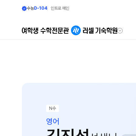
수능
D-104
인트로 메인
학원안내
모집안내
우리의 시작
모집요강
2027 반수반
러셀 기숙 이야기
N
2027 N수 정규
러셀 기숙의 진심
장학제도
학습환경에 대한 생각
N수
입학 준비
먹거리에 대한 생각
영어
위생/안전에 대한 생각
입학준비물
입학 자료 신청