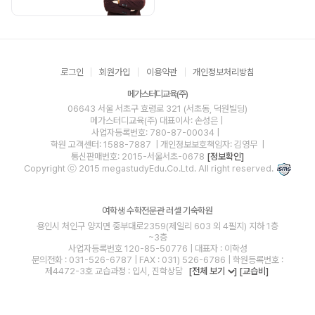
로그인
회원가입
이용약관
개인정보처리방침
메가스터디교육(주)
06643 서울 서초구 효령로 321 (서초동, 덕원빌딩)
메가스터디교육(주)
대표이사: 손성은 |
사업자등록번호: 780-87-00034
|
학원 고객센터: 1588-7887
| 개인정보보호책임자: 김영무
|
통신판매번호: 2015-서울서초-0678
[정보확인]
Copyright ⓒ 2015 megastudyEdu.Co.Ltd. All right reserved.
여학생 수학전문관 러셀 기숙학원
용인시 처인구 양지면 중부대로2359(제일리 603 외 4필지) 지하 1층
~3층
사업자등록번호 120-85-50776 | 대표자 : 이학성
문의전화 : 031-526-6787 | FAX : 031) 526-6786 | 학원등록번호 :
제4472-3호 교습과정 : 입시, 진학상담
[전체 보기
]
[교습비]
blog
youtube
insta