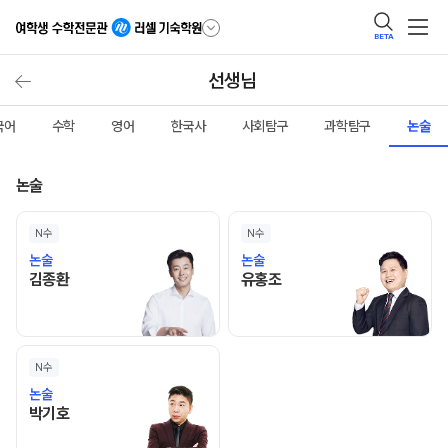
BETA
선생님
국어
수학
영어
한국사
사회탐구
과학탐구
논술
논술
N수
N수
논술
논술
김종환 선생님 홈 바로가기
유홍조 선생님 홈 바로가기
김종환
유홍조
N수
논술
박기호 선생님 홈 바로가기
박기호