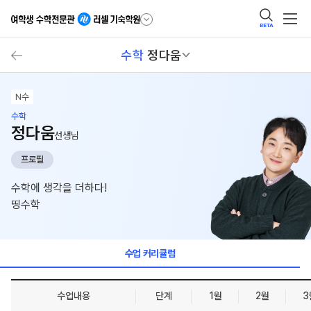
BETA
수학
정다움
N수
수학
정다움
선생님
프로필
수학에 생각을 더하다!
띵수학
수업 커리큘럼
수업내용
단계
1월
2월
3