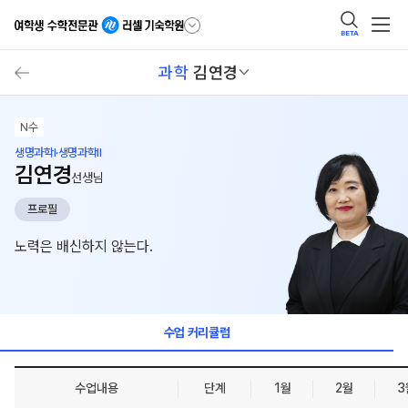
BETA
과학
김연경
N수
생명과학I·생명과학II
김연경
선생님
프로필
노력은 배신하지 않는다.
수업 커리큘럼
수업내용
단계
1월
2월
3