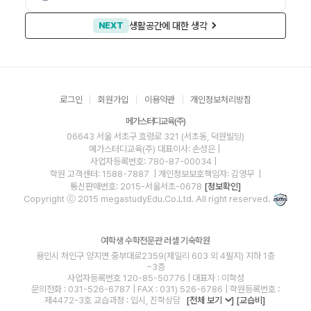
생활공간에 대한 생각
로그인
회원가입
이용약관
개인정보처리방침
메가스터디교육(주)
06643 서울 서초구 효령로 321 (서초동, 덕원빌딩)
메가스터디교육(주)
대표이사: 손성은 |
사업자등록번호: 780-87-00034
|
학원 고객센터: 1588-7887
| 개인정보보호책임자: 김영무
|
통신판매번호: 2015-서울서초-0678
[정보확인]
Copyright ⓒ 2015 megastudyEdu.Co.Ltd. All right reserved.
여학생 수학전문관 러셀 기숙학원
용인시 처인구 양지면 중부대로2359(제일리 603 외 4필지) 지하 1층
~3층
사업자등록번호 120-85-50776 | 대표자 : 이학성
문의전화 : 031-526-6787 | FAX : 031) 526-6786 | 학원등록번호 :
제4472-3호 교습과정 : 입시, 진학상담
[전체 보기
]
[교습비]