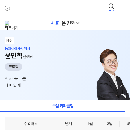
BETA
사회
윤민혁
N수
동아시아사·세계사
윤민혁
선생님
프로필
역사 공부는
재미있게
수업 커리큘럼
수업내용
단계
1월
2월
3