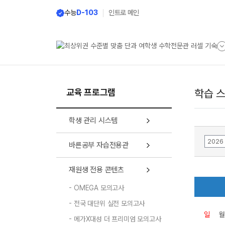
메뉴 건너뛰기
수능
D-103
인트로 메인
교육 프로그램
학습 
학생 관리 시스템
바른공부 자습전용관
재원생 전용 콘텐츠
OMEGA 모의고사
전국 대단위 실전 모의고사
일
월
메가X대성 더 프리미엄 모의고사