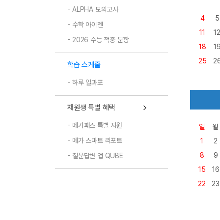
ALPHA 모의고사
4
5
수학 아이젠
11
1
2026 수능 적중 문항
18
1
25
2
학습 스케줄
하루 일과표
재원생 특별 혜택
메가패스 특별 지원
일
월
메가 스마트 리포트
1
2
8
9
질문답변 앱 QUBE
15
16
22
23