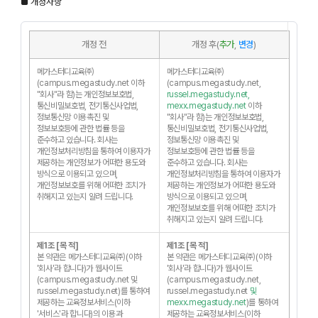
■ 개정사항
개정 전
개정 후(
추가
,
변경
)
메가스터디교육㈜
메가스터디교육㈜
(campus.megastudy.net 이하
(campus.megastudy.net,
"회사"라 함)는 개인정보보호법,
russel.megastudy.net,
통신비밀보호법, 전기통신사업법,
mexx.megastudy.net
이하
정보통신망 이용촉진 및
"회사"라 함)는 개인정보보호법,
정보보호등에 관한 법률 등을
통신비밀보호법, 전기통신사업법,
준수하고 있습니다. 회사는
정보통신망 이용촉진 및
개인정보처리방침을 통하여 이용자가
정보보호등에 관한 법률 등을
제공하는 개인정보가 어떠한 용도와
준수하고 있습니다. 회사는
방식으로 이용되고 있으며,
개인정보처리방침을 통하여 이용자가
개인정보보호를 위해 어떠한 조치가
제공하는 개인정보가 어떠한 용도와
취해지고 있는지 알려 드립니다.
방식으로 이용되고 있으며,
개인정보보호를 위해 어떠한 조치가
취해지고 있는지 알려 드립니다.
제1조 [목 적]
제1조 [목 적]
본 약관은 메가스터디교육㈜(이하
본 약관은 메가스터디교육㈜(이하
'회사'라 합니다)가 웹사이트
'회사'라 합니다)가 웹사이트
(campus.megastudy.net 및
(campus.megastudy.net,
russel.megastudy.net)를 통하여
russel.megastudy.net
및
제공하는 교육정보서비스(이하
mexx.megastudy.net
)를 통하여
'서비스'라 합니다)의 이용과
제공하는 교육정보서비스(이하