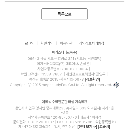
목록으로
로그인
회원가입
이용약관
개인정보처리방침
메가스터디교육(주)
06643 서울 서초구 효령로 321 (서초동, 덕원빌딩)
메가스터디교육(주)
대표이사: 손성은 |
사업자등록번호: 780-87-00034
|
학원 고객센터: 1588-7887
| 개인정보보호책임자: 김영무
|
통신판매번호: 2015-서울서초-0678
[정보확인]
Copyright ⓒ 2015 megastudyEdu.Co.Ltd. All right reserved.
여학생 수학전문관 러셀 기숙학원
용인시 처인구 양지면 중부대로2359(제일리 603 외 4필지) 지하 1층
~3층
사업자등록번호 120-85-50776 | 대표자 : 이학성
문의전화 : 031-526-6787 | FAX : 031) 526-6786 | 학원등록번호 :
제4472-3호 교습과정 : 입시, 진학상담
[전체 보기
]
[교습비]