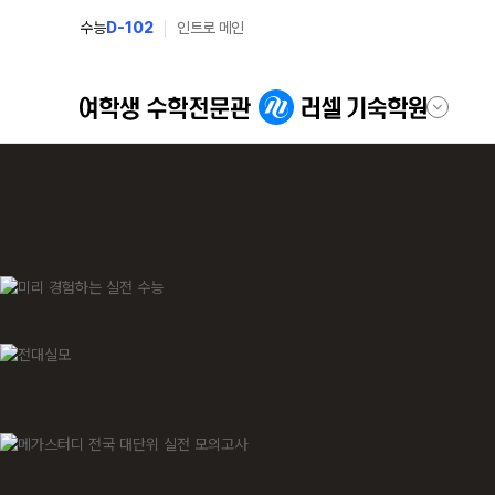
수능
D-102
인트로 메인